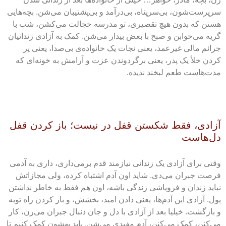
سرپرست‌شون، بی‌سرپناه، بی‌درآمد و بی‌پشتیبان می‌شن. بچه‌هایی
هستن که بدون هیچ تقصیری، تو مدرسه خجالت می‌کشن، شب با
گریه می‌خوابن و صبح با بغض بیدار می‌شن. کمک به آزادی زندانیان
جرائم مالی غیرعمد، یعنی نجات یک خانواده‌ی بی‌صدا، یعنی پر
کردن خلأ یک پدر، یعنی برگردوندن عزت و آرامش به خونه‌ای که
مدت‌هاست طعم لبخند ندیده.
آزادی، فقط شکستن قفل در نیست؛ باز کردن قفل
دل‌هاست
وقتی برای آزادی یک زندانی نیازمند قدم برمی‌داری، داری به آدمی
فرصت جبران می‌دی. شاید اون آدم اشتباه کرده، ولی مجازاتش
نباید زندان و فروپاشی زندگی باشه، اون هم فقط به خاطر نداشتن
پول. آزادی این آدم‌ها، یعنی دادن امید، بخشش، و باز کردن راه توبه
و بازگشت. خیلیا بعد از آزادی با دل و جان دنبال جبران می‌رن، کار
می‌کنن، کمک می‌کنن، آدم مفیدی می‌شن. باید بهشون کمک کنیم تا