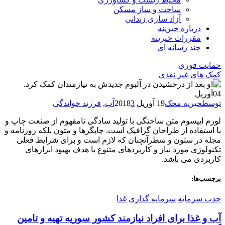
ساخت و ساز مسکن
آزاد سازی زندانی
درباره خیرینه
مقررات خیرینه
چند رسانه ای
حمایت فوری
کمک های غیر نقدی
04
آوریل
توسطخیریه محک
19 آوریل 2018
3
آب
,
فرزند خواندگی
لورم ایپسوم متن ساختگی با تولید سادگی نامفهوم از صنعت چاپ و
با استفاده از طراحان گرافیک است. چاپگرها و متون بلکه روزنامه و
مجله در ستون و سطرآنچنان که لازم است و برای شرایط فعلی
تکنولوژی مورد نیاز و کاربردهای متنوع با هدف بهبود ابزارهای
کاربردی می باشد.
برچسب‌ها:
جذب سرمایه
سرمایه گذاری
غذا
آب و غذا برای افراد نیازمند کشور سوریه تهیه و تامین